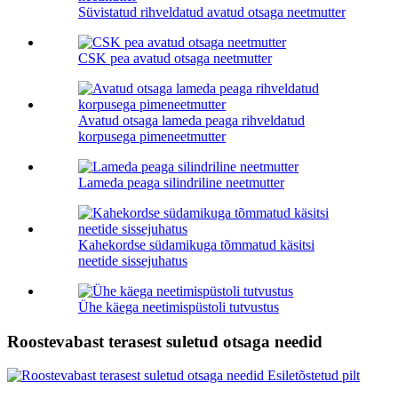
Süvistatud rihveldatud avatud otsaga neetmutter
CSK pea avatud otsaga neetmutter
Avatud otsaga lameda peaga rihveldatud
korpusega pimeneetmutter
Lameda peaga silindriline neetmutter
Kahekordse südamikuga tõmmatud käsitsi
neetide sissejuhatus
Ühe käega neetimispüstoli tutvustus
Roostevabast terasest suletud otsaga needid