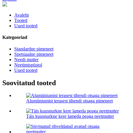
Avaleht
Tooted
Uued tooted
Kategooriad
Standardne pimeneet
Spetsiaalne pimeneet
Needi mutter
Neetimispüstol
Uued tooted
Soovitatud tooted
Alumiiniumist terasest tihendi otsaga pimeneet
Täis kuusnurkne kere lameda peaga neetmutter