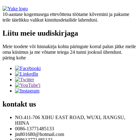
10-aastase kogemusega ettevõttena töötame kõvemini ja pakume
teile täielikku valikut kinnitusdetailide lahendusi.
Liitu meie uudiskirjaga
Meie toodete või hinnakirja kohta päringute korral palun jätke meile
oma küsimus ja me võtame teiega 24 tunni jooksul ühendust.
päring kohe
kontakt
us
NO.411-706 XIHU EAST ROAD, WUXI, JIANGSU,
HIINA
0086-13771485133
jin801680@hotmail.com
008613771485133