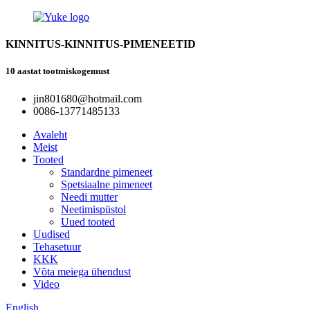
KINNITUS-KINNITUS-PIMENEETID
10 aastat tootmiskogemust
jin801680@hotmail.com
0086-13771485133
Avaleht
Meist
Tooted
Standardne pimeneet
Spetsiaalne pimeneet
Needi mutter
Neetimispüstol
Uued tooted
Uudised
Tehasetuur
KKK
Võta meiega ühendust
Video
English