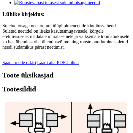
Lühike kirjeldus:
Suletud otsaga neet on uut tüüpi pimeneetide kinnitusvahend.
Suletud neetidel on lisaks kasutusmugavusele, kõrgele
efektiivsusele, madalale müratasemele ja väiksemale töömahukusele
ka hea ühenduskoha tihendusvõime ning rooste puudumine suletud
needi südamikus pärast neetimist.
Saada meile e-kiri
Laadi alla PDF-failina
Toote üksikasjad
Tootesildid