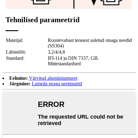
Tehnilised parameetrid
Materjal:
Roostevabast terasest suletud otsaga needid
(SS304)
Läbimõõt:
3,2/4/4,8
Standard:
IFI-114 ja DIN 7337, GB.
Mittestandardsed
Eelmine:
Värvitud alumiiniumneet
Järgmine:
Lameda peaga neetmutrid