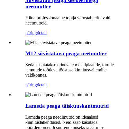
Süvistatud peaga sisekeermega
neetmutter
Hiina professionaalne tootja varustab erinevaid
neetmutreid.
päring
detail
M12 süvistatava peaga neetmutter
Seda kasutatakse erinevate metallplaatide, torude
ja muude töötleva tööstuse kinnitusvahendite
valdkonnas.
päring
detail
Lameda peaga täiskuuskantmutrid
Lameda peaga needimutrid on ideaalsed
kinnituslahendused. Neid saab kasutada
pöördemomendi suurendamiseks ja äärmise