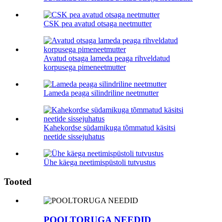
CSK pea avatud otsaga neetmutter
Avatud otsaga lameda peaga rihveldatud
korpusega pimeneetmutter
Lameda peaga silindriline neetmutter
Kahekordse südamikuga tõmmatud käsitsi
neetide sissejuhatus
Ühe käega neetimispüstoli tutvustus
Tooted
POOLTORUGA NEEDID