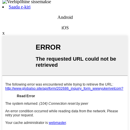
Saada e-kiri
Android
iOS
x