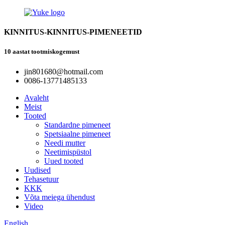
KINNITUS-KINNITUS-PIMENEETID
10 aastat tootmiskogemust
jin801680@hotmail.com
0086-13771485133
Avaleht
Meist
Tooted
Standardne pimeneet
Spetsiaalne pimeneet
Needi mutter
Neetimispüstol
Uued tooted
Uudised
Tehasetuur
KKK
Võta meiega ühendust
Video
English