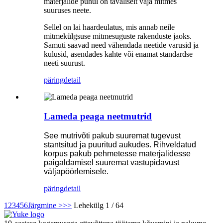
materjalide puhul on tavaliselt vaja mitmes
suuruses neete.
Sellel on lai haardeulatus, mis annab neile
mitmekülgsuse mitmesuguste rakenduste jaoks.
Samuti saavad need vähendada neetide varusid ja
kulusid, asendades kahte või enamat standardse
neeti suurust.
päring
detail
Lameda peaga neetmutrid
See mutrivõti pakub suuremat tugevust
stantsitud ja puuritud aukudes. Rihveldatud
korpus pakub pehmetesse materjalidesse
paigaldamisel suuremat vastupidavust
väljapöörlemisele.
päring
detail
1
2
3
4
5
6
Järgmine >
>>
Lehekülg 1 / 64