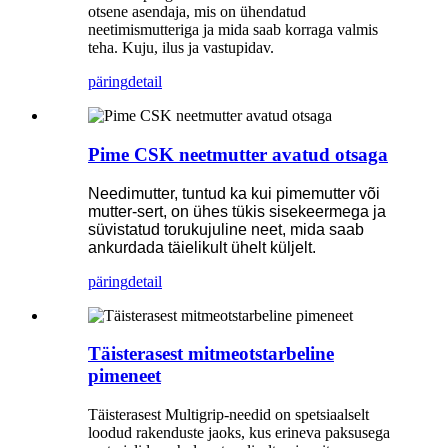
otsene asendaja, mis on ühendatud
neetimismutteriga ja mida saab korraga valmis
teha. Kuju, ilus ja vastupidav.
päring
detail
Pime CSK neetmutter avatud otsaga
Needimutter, tuntud ka kui pimemutter või
mutter-sert, on ühes tükis sisekeermega ja
süvistatud torukujuline neet, mida saab
ankurdada täielikult ühelt küljelt.
päring
detail
Täisterasest mitmeotstarbeline
pimeneet
Täisterasest Multigrip-needid on spetsiaalselt
loodud rakenduste jaoks, kus erineva paksusega