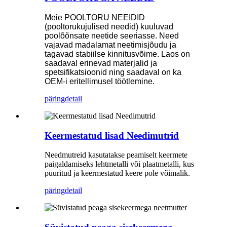
Meie POOLTORU NEEIDID
(pooltorukujulised needid) kuuluvad
poolõõnsate neetide seeriasse. Need
vajavad madalamat neetimisjõudu ja
tagavad stabiilse kinnitusvõime. Laos on
saadaval erinevad materjalid ja
spetsifikatsioonid ning saadaval on ka
OEM-i eritellimusel töötlemine.
päring
detail
Keermestatud lisad Needimutrid
Needmutreid kasutatakse peamiselt keermete
paigaldamiseks lehtmetalli või plaatmetalli, kus
puuritud ja keermestatud keere pole võimalik.
päring
detail