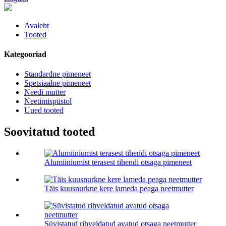
Avaleht
Tooted
Kategooriad
Standardne pimeneet
Spetsiaalne pimeneet
Needi mutter
Neetimispüstol
Uued tooted
Soovitatud tooted
Alumiiniumist terasest tihendi otsaga pimeneet
Täis kuusnurkne kere lameda peaga neetmutter
Süvistatud rihveldatud avatud otsaga neetmutter