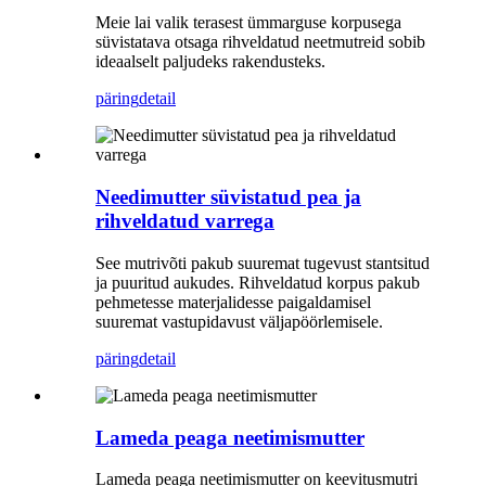
Meie lai valik terasest ümmarguse korpusega
süvistatava otsaga rihveldatud neetmutreid sobib
ideaalselt paljudeks rakendusteks.
päring
detail
Needimutter süvistatud pea ja
rihveldatud varrega
See mutrivõti pakub suuremat tugevust stantsitud
ja puuritud aukudes. Rihveldatud korpus pakub
pehmetesse materjalidesse paigaldamisel
suuremat vastupidavust väljapöörlemisele.
päring
detail
Lameda peaga neetimismutter
Lameda peaga neetimismutter on keevitusmutri