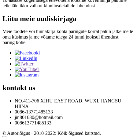
10-aastase kogemusega ettevõttena töötame kõvemini ja pakume
teile täielikku valikut kinnitusdetailide lahendusi.
Liitu meie uudiskirjaga
Meie toodete või hinnakirja kohta päringute korral palun jätke meile
oma küsimus ja me võtame teiega 24 tunni jooksul ühendust.
päring kohe
kontakt
us
NO.411-706 XIHU EAST ROAD, WUXI, JIANGSU,
HIINA
0086-13771485133
jin801680@hotmail.com
008613771485133
© Autoriõigus - 2010-2022: Kõik õigused kaitstud.