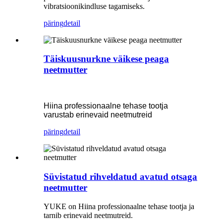
vibratsioonikindluse tagamiseks.
päring
detail
Täiskuusnurkne väikese peaga
neetmutter
Hiina professionaalne tehase tootja
varustab erinevaid neetmutreid
päring
detail
Süvistatud rihveldatud avatud otsaga
neetmutter
YUKE on Hiina professionaalne tehase tootja ja
tarnib erinevaid neetmutreid.