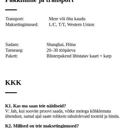
Transport:
Mere või õhu kaudu
Maksetingimused:
L/C, T/T, Western Union
Sadam:
Shanghai, Hiina
Tarneaeg:
20–30 tööpäeva
Pakett:
Blisterpakend libistatav kaart + karp
KKK
K1. Kas ma saan teie näidiseid?
V: Jah, kui soovite proovi saada, võtke meiega kõhklemata
ühendust, samal ajal saate rohkem rahulolevaid tooteid ja hinda.
K2. Millised on teie maksetingimused?