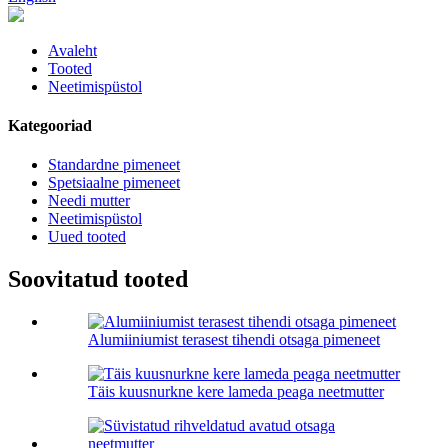
Avaleht
Tooted
Neetimispüstol
Kategooriad
Standardne pimeneet
Spetsiaalne pimeneet
Needi mutter
Neetimispüstol
Uued tooted
Soovitatud tooted
Alumiiniumist terasest tihendi otsaga pimeneet
Täis kuusnurkne kere lameda peaga neetmutter