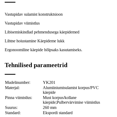
Vastupidav sulamist konstruktsioon
Vastupidav viimistlus
Libisemiskindlad pehmendusega käepidemed
Lihtne hoiustamine Käepideme lukk
Ergonoomiline käepide hõlpsaks kasutamiseks.
Tehnilised parameetrid
Mudelinumber:
YK201
Materjal:
Alumiiniumisulamist korpus/PVC
käepide
Pinna viimistlus:
Must korpus/kollane
käepide;
Pulbervärvimise viimistlus
Suurus:
260 mm
Standard:
Ekspordi standard