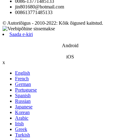
0086-13771485133
jin801680@hotmail.com
008613771485133
© Autoriõigus - 2010-2022: Kõik õigused kaitstud.
Saada e-kiri
Android
iOS
x
English
French
German
Portuguese
Spanish
Russian
Japanese
Korean
Arabic
Irish
Greek
Turkish