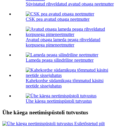
Süvistatud rihveldatud avatud otsaga neetmutter
CSK pea avatud otsaga neetmutter
Avatud otsaga lameda peaga rihveldatud
korpusega pimeneetmutter
Lameda peaga silindriline neetmutter
Kahekordse südamikuga tõmmatud käsitsi
neetide sissejuhatus
Ühe käega neetimispüstoli tutvustus
Ühe käega neetimispüstoli tutvustus