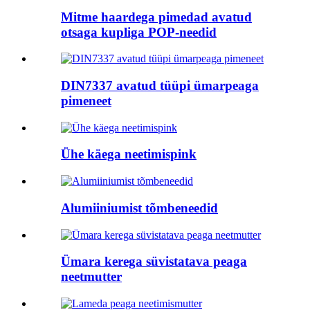
Mitme haardega pimedad avatud
otsaga kupliga POP-needid
DIN7337 avatud tüüpi ümarpeaga
pimeneet
Ühe käega neetimispink
Alumiiniumist tõmbeneedid
Ümara kerega süvistatava peaga
neetmutter