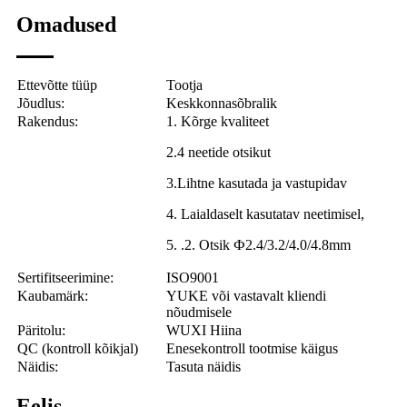
Omadused
Ettevõtte tüüp
Tootja
Jõudlus:
Keskkonnasõbralik
Rakendus:
1. Kõrge kvaliteet
2.
4 neetide otsikut
3.
Lihtne kasutada ja vastupidav
4. Laialdaselt kasutatav neetimisel,
5. .2. Otsik Ф2.4/3.2/4.0/4.8mm
Sertifitseerimine:
ISO9001
Kaubamärk:
YUKE või vastavalt kliendi
nõudmisele
Päritolu:
WUXI Hiina
QC (kontroll kõikjal)
Enesekontroll tootmise käigus
Näidis:
Tasuta näidis
Eelis