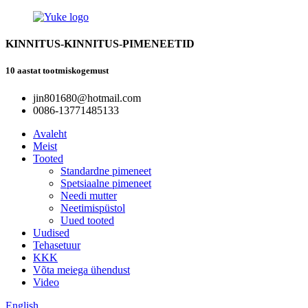
KINNITUS-KINNITUS-PIMENEETID
10 aastat tootmiskogemust
jin801680@hotmail.com
0086-13771485133
Avaleht
Meist
Tooted
Standardne pimeneet
Spetsiaalne pimeneet
Needi mutter
Neetimispüstol
Uued tooted
Uudised
Tehasetuur
KKK
Võta meiega ühendust
Video
English