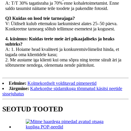
A: T/T 30% tagatisraha ja 70% enne kohaletoimetamist. Enne
saldo tasumist näitame teile toodete ja pakendite fotosid.
Q3 Kuidas on lood teie tarneajaga?
V: Üldiselt kulub ettemaksu laekumistest alates 25–50 päeva.
Konkreetne tarneaeg sõltub tellimuse esemetest ja kogusest.
4. küsimus: Kuidas teete meie äri pikaajaliseks ja heaks
suhteks?
A: 1. Hoiame head kvaliteeti ja konkurentsivõimelist hinda, et
tagada oma klientidele kasu;
2. Me austame iga klienti kui oma sõpra ning teeme siiralt äri ja
sõbruneme nendega, olenemata nende päritolust.
Eelmine:
Kolmekordselt volditavad pimeneetid
Järgmine:
Kahekordse südamikuga tõmmatud käsitsi neetide
sissejuhatus
SEOTUD TOOTED