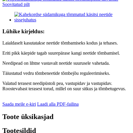
Lühike kirjeldus:
Laialdaselt kasutatakse neetide tõmbamiseks kodus ja tehases.
Eriti pikk käepide tagab suurepärase kangi neetide tõmbamisel.
Needipead on lihtne vastavalt neetide suurusele vahetada.
Täiustatud vedru tõmbeneetide tõmbejõu reguleerimiseks.
Valatud terasest needipüstoli pea, vastupidav ja vastupidav.
Roostevabast terasest torud, millel on suur sitkus ja tõmbetugevus.
Saada meile e-kiri
Laadi alla PDF-failina
Toote üksikasjad
Tootesildid