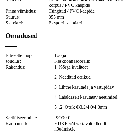
korpus / PVC käepide
Pinna viimistlus:
Tsingitud / PVC käepide
Suurus:
355 mm
Standard:
Ekspordi standard
Omadused
Ettevõtte tüüp
Tootja
Jõudlus:
Keskkonnasõbralik
Rakendus:
1. Kõrge kvaliteet
2. Needitud otsikud
3. Lihtne kasutada ja vastupidav
4. Laialdaselt kasutatav neetimisel,
5. .2. Otsik Ф3.2/4.0/4.8mm
Sertifitseerimine:
ISO9001
Kaubamärk:
YUKE või vastavalt kliendi
nõudmisele