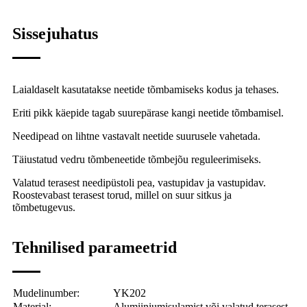
Sissejuhatus
Laialdaselt kasutatakse neetide tõmbamiseks kodus ja tehases.
Eriti pikk käepide tagab suurepärase kangi neetide tõmbamisel.
Needipead on lihtne vastavalt neetide suurusele vahetada.
Täiustatud vedru tõmbeneetide tõmbejõu reguleerimiseks.
Valatud terasest needipüstoli pea, vastupidav ja vastupidav.
Roostevabast terasest torud, millel on suur sitkus ja
tõmbetugevus.
Tehnilised parameetrid
Mudelinumber:
YK202
Materjal:
Alumiiniumisulamist või valatud terasest