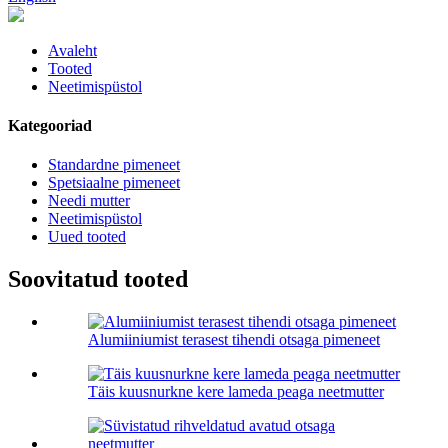
Avaleht
Tooted
Neetimispüstol
Kategooriad
Standardne pimeneet
Spetsiaalne pimeneet
Needi mutter
Neetimispüstol
Uued tooted
Soovitatud tooted
Alumiiniumist terasest tihendi otsaga pimeneet
Täis kuusnurkne kere lameda peaga neetmutter