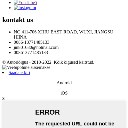
kontakt
us
NO.411-706 XIHU EAST ROAD, WUXI, JIANGSU,
HIINA
0086-13771485133
jin801680@hotmail.com
008613771485133
© Autoriõigus - 2010-2022: Kõik õigused kaitstud.
Saada e-kiri
Android
iOS
x