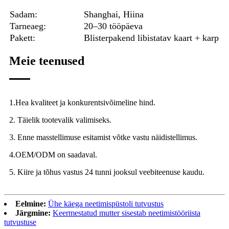
Sadam:
Shanghai, Hiina
Tarneaeg:
20–30 tööpäeva
Pakett:
Blisterpakend libistatav kaart + karp
Meie teenused
1.Hea kvaliteet ja konkurentsivõimeline hind.
2. Täielik tootevalik valimiseks.
3. Enne masstellimuse esitamist võtke vastu näidistellimus.
4.OEM/ODM on saadaval.
5. Kiire ja tõhus vastus 24 tunni jooksul veebiteenuse kaudu.
Eelmine:
Ühe käega neetimispüstoli tutvustus
Järgmine:
Keermestatud mutter sisestab neetimistööriista
tutvustuse