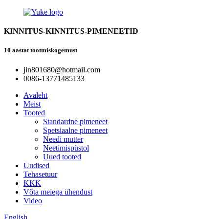
KINNITUS-KINNITUS-PIMENEETID
10 aastat tootmiskogemust
jin801680@hotmail.com
0086-13771485133
Avaleht
Meist
Tooted
Standardne pimeneet
Spetsiaalne pimeneet
Needi mutter
Neetimispüstol
Uued tooted
Uudised
Tehasetuur
KKK
Võta meiega ühendust
Video
English