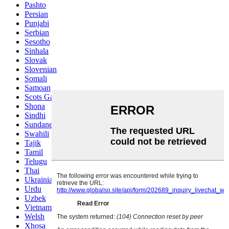
Pashto
Persian
Punjabi
Serbian
Sesotho
Sinhala
Slovak
Slovenian
Somali
Samoan
Scots Gaelic
Shona
Sindhi
Sundanese
Swahili
Tajik
Tamil
Telugu
Thai
Ukrainian
Urdu
Uzbek
Vietnamese
Welsh
Xhosa