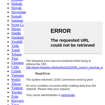
Sinhala
Slovak
Slovenian
Somali
Samoan
Scots Gaelic
Shona
Sindhi
Sundanese
Swahili
Tajik
Tamil
Telugu
Thai
Ukrainian
Urdu
Uzbek
Vietnamese
Welsh
Xhosa
Yiddish
Yoruba
Zulu
Kinyarwanda
Tatar