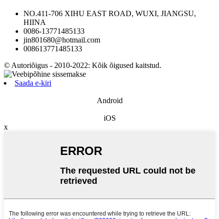
NO.411-706 XIHU EAST ROAD, WUXI, JIANGSU,
HIINA
0086-13771485133
jin801680@hotmail.com
008613771485133
© Autoriõigus - 2010-2022: Kõik õigused kaitstud.
Saada e-kiri
Android
iOS
x