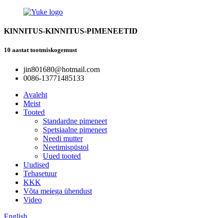
KINNITUS-KINNITUS-PIMENEETID
10 aastat tootmiskogemust
jin801680@hotmail.com
0086-13771485133
Avaleht
Meist
Tooted
Standardne pimeneet
Spetsiaalne pimeneet
Needi mutter
Neetimispüstol
Uued tooted
Uudised
Tehasetuur
KKK
Võta meiega ühendust
Video
English