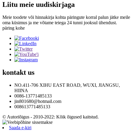
Liitu meie uudiskirjaga
Meie toodete või hinnakirja kohta päringute korral palun jätke meile
oma küsimus ja me võtame teiega 24 tunni jooksul ühendust.
päring kohe
kontakt
us
NO.411-706 XIHU EAST ROAD, WUXI, JIANGSU,
HIINA
0086-13771485133
jin801680@hotmail.com
008613771485133
© Autoriõigus - 2010-2022: Kõik õigused kaitstud.
Saada e-kiri