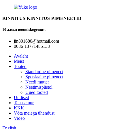
KINNITUS-KINNITUS-PIMENEETID
10 aastat tootmiskogemust
jin801680@hotmail.com
0086-13771485133
Avaleht
Meist
Tooted
Standardne pimeneet
Spetsiaalne pimeneet
Needi mutter
Neetimispüstol
Uued tooted
Uudised
Tehasetuur
KKK
Võta meiega ühendust
Video
English