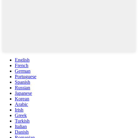
English
French
German
Portuguese
Spanish
Russian
Japanese
Korean
Arabic
Irish
Greek
Turkish
Italian
Danish
Romanian