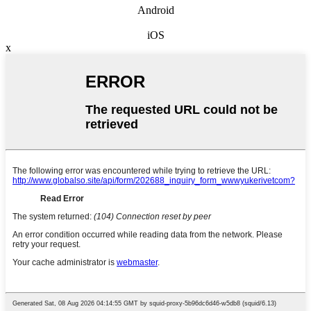
Android
iOS
x