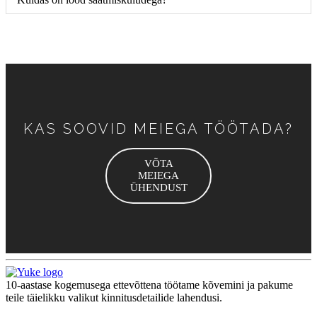
KAS SOOVID MEIEGA TÖÖTADA?
VÕTA
MEIEGA
ÜHENDUST
10-aastase kogemusega ettevõttena töötame kõvemini ja pakume
teile täielikku valikut kinnitusdetailide lahendusi.