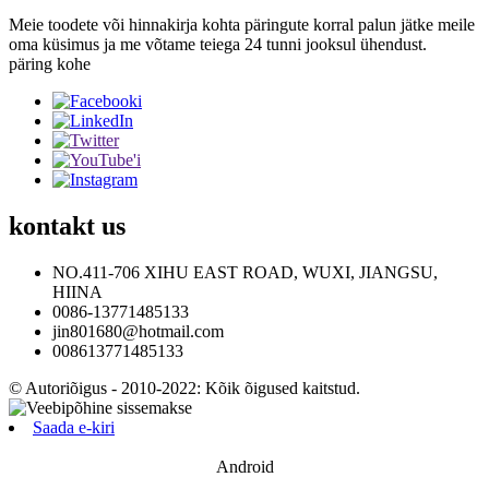
Meie toodete või hinnakirja kohta päringute korral palun jätke meile
oma küsimus ja me võtame teiega 24 tunni jooksul ühendust.
päring kohe
kontakt
us
NO.411-706 XIHU EAST ROAD, WUXI, JIANGSU,
HIINA
0086-13771485133
jin801680@hotmail.com
008613771485133
© Autoriõigus - 2010-2022: Kõik õigused kaitstud.
Saada e-kiri
Android