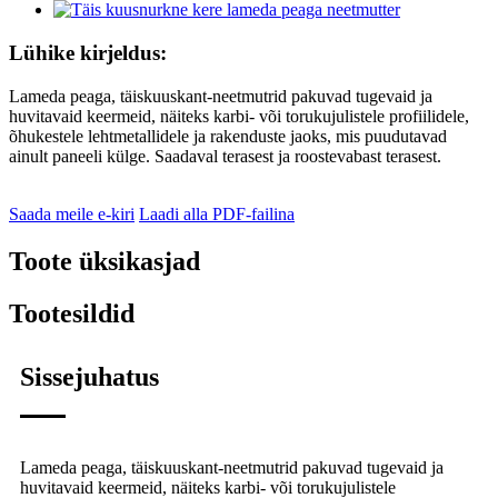
Lühike kirjeldus:
Lameda peaga, täiskuuskant-neetmutrid pakuvad tugevaid ja
huvitavaid keermeid, näiteks karbi- või torukujulistele profiilidele,
õhukestele lehtmetallidele ja rakenduste jaoks, mis puudutavad
ainult paneeli külge. Saadaval terasest ja roostevabast terasest.
Saada meile e-kiri
Laadi alla PDF-failina
Toote üksikasjad
Tootesildid
Sissejuhatus
Lameda peaga, täiskuuskant-neetmutrid pakuvad tugevaid ja
huvitavaid keermeid, näiteks karbi- või torukujulistele