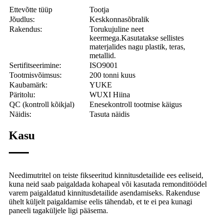
Ettevõtte tüüp
Tootja
Jõudlus:
Keskkonnasõbralik
Rakendus:
Torukujuline neet
keermega.
Kasutatakse sellistes
materjalides nagu plastik, teras,
metallid.
Sertifitseerimine:
ISO9001
Tootmisvõimsus:
200 tonni kuus
Kaubamärk:
YUKE
Päritolu:
WUXI Hiina
QC (kontroll kõikjal)
Enesekontroll tootmise käigus
Näidis:
Tasuta näidis
Kasu
Needimutritel on teiste fikseeritud kinnitusdetailide ees eeliseid,
kuna neid saab paigaldada kohapeal või kasutada remonditöödel
varem paigaldatud kinnitusdetailide asendamiseks. Rakenduse
ühelt küljelt paigaldamise eelis tähendab, et te ei pea kunagi
paneeli tagaküljele ligi pääsema.