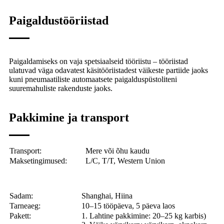
Paigaldustööriistad
Paigaldamiseks on vaja spetsiaalseid tööriistu – tööriistad
ulatuvad väga odavatest käsitööriistadest väikeste partiide jaoks
kuni pneumaatiliste automaatsete paigalduspüstoliteni
suuremahuliste rakenduste jaoks.
Pakkimine ja transport
Transport:
Mere või õhu kaudu
Maksetingimused:
L/C, T/T, Western Union
Sadam:
Shanghai, Hiina
Tarneaeg:
10–15 tööpäeva, 5 päeva laos
Pakett:
1. Lahtine pakkimine: 20–25 kg karbis)