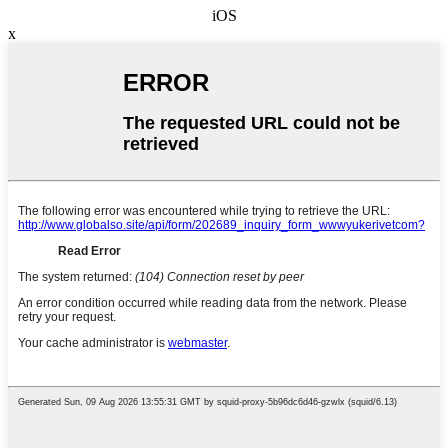
iOS
x