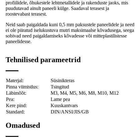
profiilidele, õhukestele lehtmetallidele ja rakenduste jaoks, mis
puudutavad ainult paneeli külge. Saadaval terasest ja
roostevabast terasest.
Neid saab paigaldada kuni 0,5 mm paksustele paneelidele ja need
ei ole piiratud iselukustuva mutri maksimaalse kõvadusega, seega
sobivad need paigaldamiseks kõvadesse või mitteplastilistesse
paneelidesse.
Tehnilised parameetrid
Materjal:
Süsinikteras
Pinna viimistlus:
Tsingitud
Läbimõõt:
M3, M4, M5, M6, M8, M10, M12
Pea:
Lame pea
Kere pind:
Kuuskantvars
Standard:
DIN/ANSI/JIS/GB
Omadused