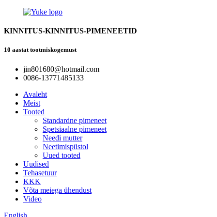
KINNITUS-KINNITUS-PIMENEETID
10 aastat tootmiskogemust
jin801680@hotmail.com
0086-13771485133
Avaleht
Meist
Tooted
Standardne pimeneet
Spetsiaalne pimeneet
Needi mutter
Neetimispüstol
Uued tooted
Uudised
Tehasetuur
KKK
Võta meiega ühendust
Video
English