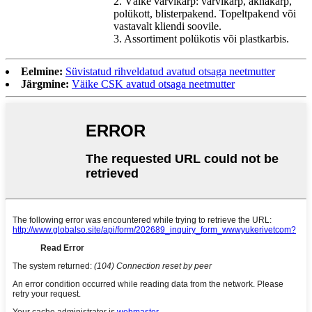
2. Väike värvikarp: värvikarp, aknakarp,
polükott, blisterpakend. Topeltpakend või
vastavalt kliendi soovile.
3. Assortiment polükotis või plastkarbis.
Eelmine:
Süvistatud rihveldatud avatud otsaga neetmutter
Järgmine:
Väike CSK avatud otsaga neetmutter