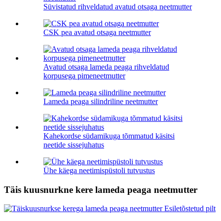
Süvistatud rihveldatud avatud otsaga neetmutter
CSK pea avatud otsaga neetmutter
Avatud otsaga lameda peaga rihveldatud
korpusega pimeneetmutter
Lameda peaga silindriline neetmutter
Kahekordse südamikuga tõmmatud käsitsi
neetide sissejuhatus
Ühe käega neetimispüstoli tutvustus
Täis kuusnurkne kere lameda peaga neetmutter