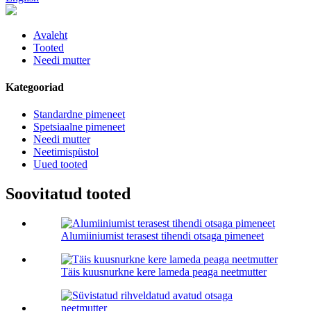
Avaleht
Tooted
Needi mutter
Kategooriad
Standardne pimeneet
Spetsiaalne pimeneet
Needi mutter
Neetimispüstol
Uued tooted
Soovitatud tooted
Alumiiniumist terasest tihendi otsaga pimeneet
Täis kuusnurkne kere lameda peaga neetmutter