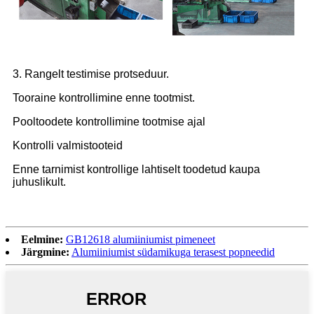
3. Rangelt testimise protseduur.
Tooraine kontrollimine enne tootmist.
Pooltoodete kontrollimine tootmise ajal
Kontrolli valmistooteid
Enne tarnimist kontrollige lahtiselt toodetud kaupa
juhuslikult.
Eelmine:
GB12618 alumiiniumist pimeneet
Järgmine:
Alumiiniumist südamikuga terasest popneedid