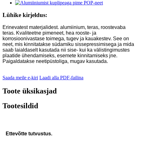
Lühike kirjeldus:
Erinevatest materjalidest. alumiinium, teras, roostevaba
teras. Kvaliteetne pimeneet, hea rooste- ja
korrosioonivastase toimega, tugev ja kauakestev. See on
neet, mis kinnitatakse südamiku sissepressimisega ja mida
saab laialdaselt kasutada nii sise- kui ka välistingimustes
plaatide ühendamiseks, esemete kinnitamiseks jne.
Paigaldatakse neetipüstoliga, mugav kasutada.
Saada meile e-kiri
Laadi alla PDF-failina
Toote üksikasjad
Tootesildid
Ettevõtte tutvustus.