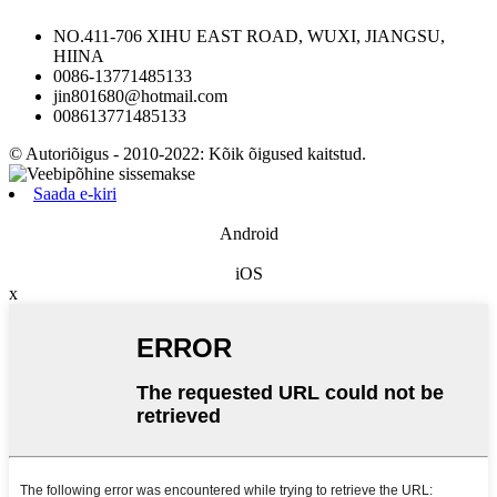
NO.411-706 XIHU EAST ROAD, WUXI, JIANGSU,
HIINA
0086-13771485133
jin801680@hotmail.com
008613771485133
© Autoriõigus - 2010-2022: Kõik õigused kaitstud.
Saada e-kiri
Android
iOS
x