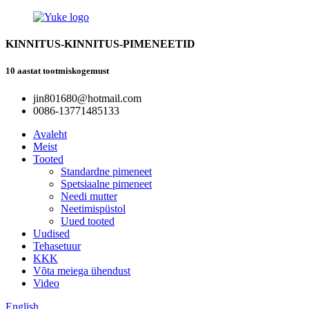
KINNITUS-KINNITUS-PIMENEETID
10 aastat tootmiskogemust
jin801680@hotmail.com
0086-13771485133
Avaleht
Meist
Tooted
Standardne pimeneet
Spetsiaalne pimeneet
Needi mutter
Neetimispüstol
Uued tooted
Uudised
Tehasetuur
KKK
Võta meiega ühendust
Video
English