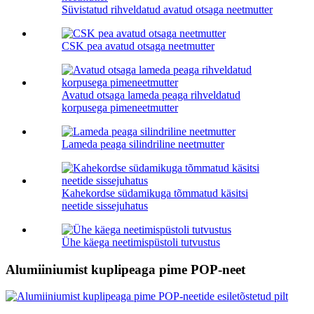
Süvistatud rihveldatud avatud otsaga neetmutter
CSK pea avatud otsaga neetmutter
Avatud otsaga lameda peaga rihveldatud
korpusega pimeneetmutter
Lameda peaga silindriline neetmutter
Kahekordse südamikuga tõmmatud käsitsi
neetide sissejuhatus
Ühe käega neetimispüstoli tutvustus
Alumiiniumist kuplipeaga pime POP-neet