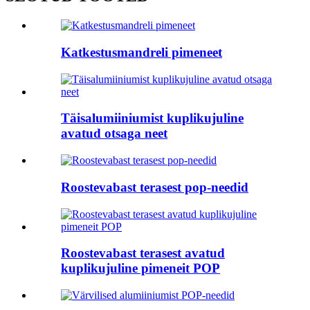
Katkestusmandreli pimeneet
Täisalumiiniumist kuplikujuline
avatud otsaga neet
Roostevabast terasest pop-needid
Roostevabast terasest avatud
kuplikujuline pimeneit POP