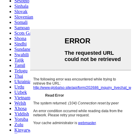
Sesotho
Sinhala
Slovak
Slovenian
Somali
Samoan
Scots Gaelic
Shona
Sindhi
Sundanese
Swahili
Tajik
Tamil
Telugu
Thai
Ukrainian
Urdu
Uzbek
Vietnamese
Welsh
Xhosa
Yiddish
Yoruba
Zulu
Kinyarwanda