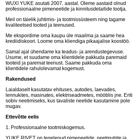
WUXI YUKE asutati 2007. aastal. Oleme aastaid olnud
professionaalne pimeneetide ja kinnitusdetailide tootja.
Meil on täielik juhtimis- ja tootmissüsteem ning tagame
kvaliteetsed tooted ja teenused.
Me ekspordime oma kaupu üle maailma ja saame hea
krediidiskoori. Loome oma kliendiga pikaajalise koostöö.
Samal ajal ühendame ka teadus- ja arendustegevuse.
Usume, et suudame oma klientidele pakkuda paremaid
tooteid ja paremat teenust. Saame pakkuda oma
klientidele rahulolevamat kogemust.
Rakendused
Laialdaselt kasutatav ehituses, autodes, laevades,
lennukites, masinates, elektriseadmetes, mööblis jne. Eriti
sobiv neetimiseks, kus tavaliste neetide kasutamine pole
mugav.
Ettevõtte eelis
1. Professionaalne tootmiskogemus.
YUKE RIVET on tegelenud pimeneetide, neetmutrite ja