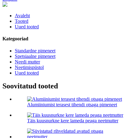
Avaleht
Tooted
Uued tooted
Kategooriad
Standardne pimeneet
Spetsiaalne pimeneet
Needi mutter
Neetimispüstol
Uued tooted
Soovitatud tooted
Alumiiniumist terasest tihendi otsaga pimeneet
Täis kuusnurkne kere lameda peaga neetmutter