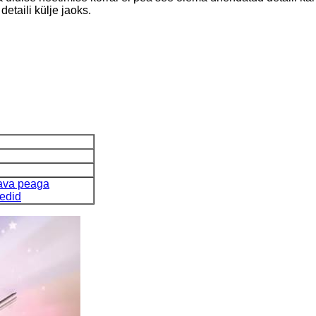
etaili külje jaoks.
tava peaga
edid