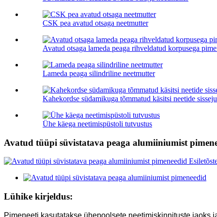
CSK pea avatud otsaga neetmutter
Avatud otsaga lameda peaga rihveldatud korpusega pime
Lameda peaga silindriline neetmutter
Kahekordse südamikuga tõmmatud käsitsi neetide sisseju
Ühe käega neetimispüstoli tutvustus
Avatud tüüpi süvistatava peaga alumiiniumist pimen
Lühike kirjeldus:
Pimeneeti kasutatakse ühepoolsete neetimiskinnituste jaoks ja