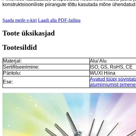
konstruktsiooniliste piirangute tõttu kasutada mõne ühendatud d
Saada meile e-kiri
Laadi alla PDF-failina
Toote üksikasjad
Tootesildid
Materjal:
Alu/ Alu
Sertifitseerimine:
ISO, GS, RoHS, CE
Päritolu:
WUXI Hiina
Avatud tüüpi süvista
Ese:
alumiiniumist pimene