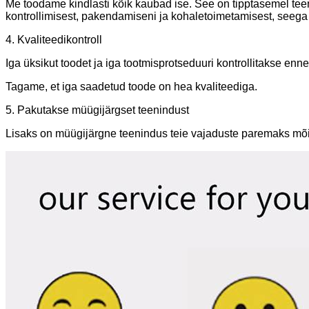
Me toodame kindlasti kõik kaubad ise. See on tipptasemel teen
kontrollimisest, pakendamiseni ja kohaletoimetamisest, seega 
4. Kvaliteedikontroll
Iga üksikut toodet ja iga tootmisprotseduuri kontrollitakse en
Tagame, et iga saadetud toode on hea kvaliteediga.
5. Pakutakse müügijärgset teenindust
Lisaks on müügijärgne teenindus teie vajaduste paremaks mõist