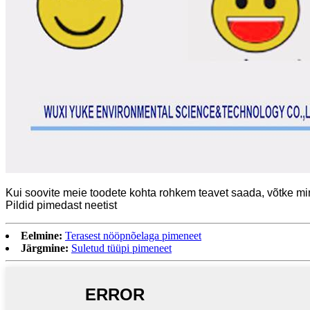
Kui soovite meie toodete kohta rohkem teavet saada, võtke m
Pildid pimedast neetist
Eelmine:
Terasest nööpnõelaga pimeneet
Järgmine:
Suletud tüüpi pimeneet