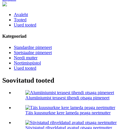
Avaleht
Tooted
Uued tooted
Kategooriad
Standardne pimeneet
Spetsiaalne pimeneet
Needi mutter
Neetimispüstol
Uued tooted
Soovitatud tooted
Alumiiniumist terasest tihendi otsaga pimeneet
Täis kuusnurkne kere lameda peaga neetmutter
Süvistatud rihveldatud avatud otsaga neetmutter