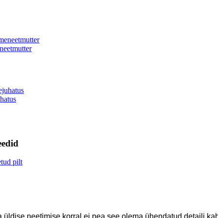
neetmutter
hatus
eedid
 üldise neetimise korral ei pea see olema ühendatud detaili kah