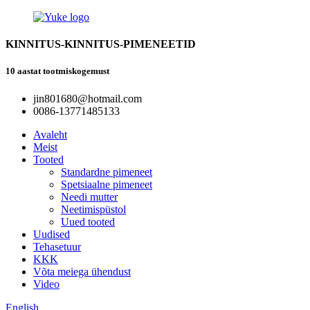
KINNITUS-KINNITUS-PIMENEETID
10 aastat tootmiskogemust
jin801680@hotmail.com
0086-13771485133
Avaleht
Meist
Tooted
Standardne pimeneet
Spetsiaalne pimeneet
Needi mutter
Neetimispüstol
Uued tooted
Uudised
Tehasetuur
KKK
Võta meiega ühendust
Video
English