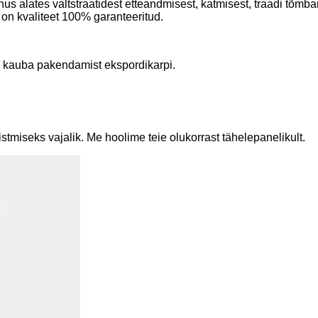
us alates valtstraatidest etteandmisest, katmisest, traadi tõmb
on kvaliteet 100% garanteeritud.
ne kauba pakendamist ekspordikarpi.
miseks vajalik. Me hoolime teie olukorrast tähelepanelikult.