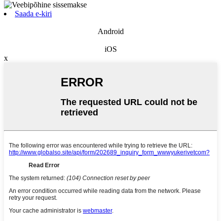
Saada e-kiri
Android
iOS
x