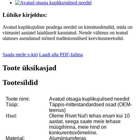
Lühike kirjeldus:
Avatud kuplikujuliste peadega needid on kinnitusdetailid, mida on
viimastel aastatel laialdaselt kasutatud. Nende välimus on teatud
ulatuses asendanud mõned traditsioonilised keevitusmeetodid.
Saada meile e-kiri
Laadi alla PDF-failina
Toote üksikasjad
Tootesildid
Toote nimi:
Avatud otsaga kuplikujulised needid
Tüüp:
Täppis-mittestandardsed osad (OEM-
teenus)
Hind:
Oleme Rivet Nut'i tehas enam kui 10
aastat, seega saate meie tehase
müügihinna, meie hind on
konkurentsivõimeline.
Materjal:
Alumiinium/teras