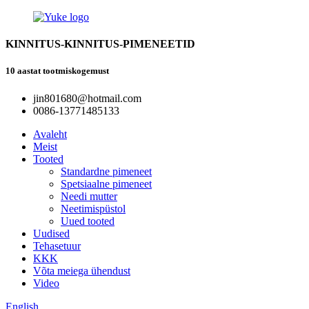
KINNITUS-KINNITUS-PIMENEETID
10 aastat tootmiskogemust
jin801680@hotmail.com
0086-13771485133
Avaleht
Meist
Tooted
Standardne pimeneet
Spetsiaalne pimeneet
Needi mutter
Neetimispüstol
Uued tooted
Uudised
Tehasetuur
KKK
Võta meiega ühendust
Video
English