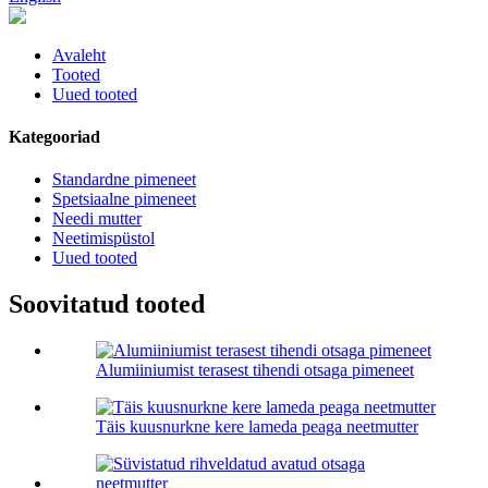
Avaleht
Tooted
Uued tooted
Kategooriad
Standardne pimeneet
Spetsiaalne pimeneet
Needi mutter
Neetimispüstol
Uued tooted
Soovitatud tooted
Alumiiniumist terasest tihendi otsaga pimeneet
Täis kuusnurkne kere lameda peaga neetmutter