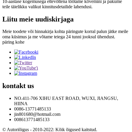
10-aastase kogemusega ettevõttena töötame kõvemini ja pakume
teile täielikku valikut kinnitusdetailide lahendusi.
Liitu meie uudiskirjaga
Meie toodete või hinnakirja kohta päringute korral palun jätke meile
oma küsimus ja me võtame teiega 24 tunni jooksul ühendust.
päring kohe
kontakt
us
NO.411-706 XIHU EAST ROAD, WUXI, JIANGSU,
HIINA
0086-13771485133
jin801680@hotmail.com
008613771485133
© Autoriõigus - 2010-2022: Kõik õigused kaitstud.