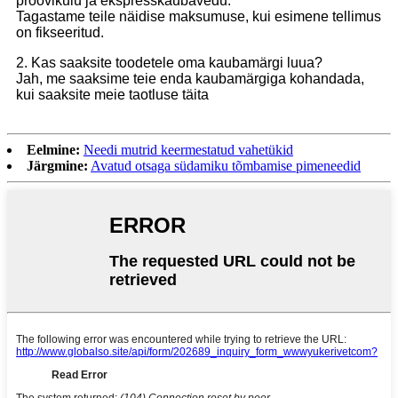
proovikulu ja ekspresskaubavedu.
Tagastame teile näidise maksumuse, kui esimene tellimus
on fikseeritud.
2. Kas saaksite toodetele oma kaubamärgi luua?
Jah, me saaksime teie enda kaubamärgiga kohandada,
kui saaksite meie taotluse täita
Eelmine:
Needi mutrid keermestatud vahetükid
Järgmine:
Avatud otsaga südamiku tõmbamise pimeneedid