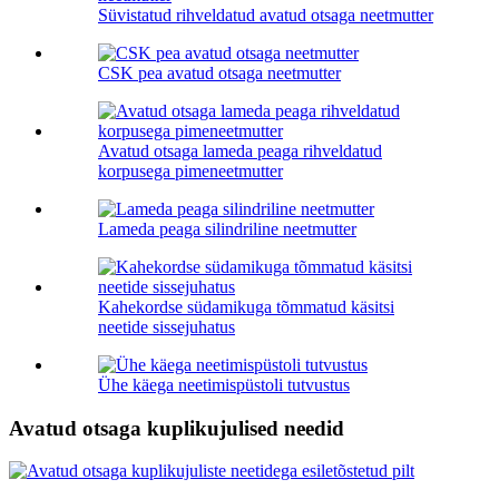
Süvistatud rihveldatud avatud otsaga neetmutter
CSK pea avatud otsaga neetmutter
Avatud otsaga lameda peaga rihveldatud
korpusega pimeneetmutter
Lameda peaga silindriline neetmutter
Kahekordse südamikuga tõmmatud käsitsi
neetide sissejuhatus
Ühe käega neetimispüstoli tutvustus
Avatud otsaga kuplikujulised needid