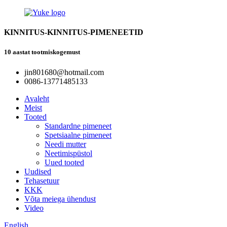
KINNITUS-KINNITUS-PIMENEETID
10 aastat tootmiskogemust
jin801680@hotmail.com
0086-13771485133
Avaleht
Meist
Tooted
Standardne pimeneet
Spetsiaalne pimeneet
Needi mutter
Neetimispüstol
Uued tooted
Uudised
Tehasetuur
KKK
Võta meiega ühendust
Video
English