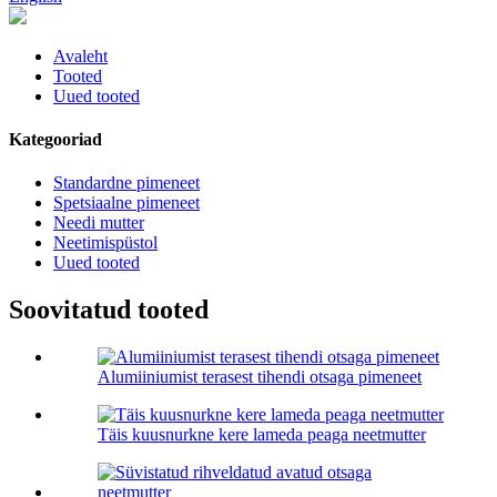
Avaleht
Tooted
Uued tooted
Kategooriad
Standardne pimeneet
Spetsiaalne pimeneet
Needi mutter
Neetimispüstol
Uued tooted
Soovitatud tooted
Alumiiniumist terasest tihendi otsaga pimeneet
Täis kuusnurkne kere lameda peaga neetmutter