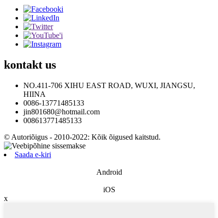
kontakt
us
NO.411-706 XIHU EAST ROAD, WUXI, JIANGSU,
HIINA
0086-13771485133
jin801680@hotmail.com
008613771485133
© Autoriõigus - 2010-2022: Kõik õigused kaitstud.
Saada e-kiri
Android
iOS
x