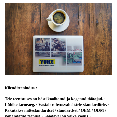
Klienditeenindus
：
Teie teenistuses on hästi koolitatud ja kogenud töötajad. ·
Lühike tarneaeg. · Vastab rahvusvahelistele standarditele. ·
Pakutakse mittestandardset / standardset / OEM / ODM /
kohandatud teenust. · Saadaval on väike kogus. ·