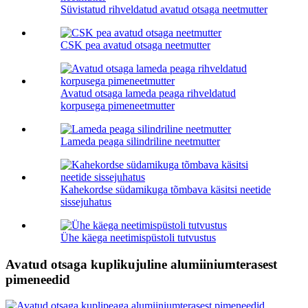
Süvistatud rihveldatud avatud otsaga neetmutter
CSK pea avatud otsaga neetmutter
Avatud otsaga lameda peaga rihveldatud
korpusega pimeneetmutter
Lameda peaga silindriline neetmutter
Kahekordse südamikuga tõmbava käsitsi neetide
sissejuhatus
Ühe käega neetimispüstoli tutvustus
Avatud otsaga kuplikujuline alumiiniumterasest
pimeneedid