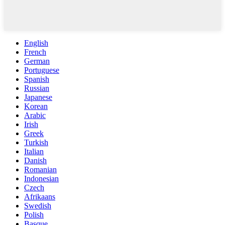
English
French
German
Portuguese
Spanish
Russian
Japanese
Korean
Arabic
Irish
Greek
Turkish
Italian
Danish
Romanian
Indonesian
Czech
Afrikaans
Swedish
Polish
Basque