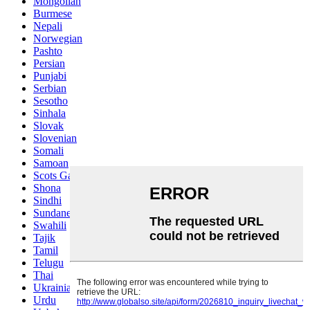
Mongolian
Burmese
Nepali
Norwegian
Pashto
Persian
Punjabi
Serbian
Sesotho
Sinhala
Slovak
Slovenian
Somali
Samoan
Scots Gaelic
Shona
Sindhi
Sundanese
Swahili
Tajik
Tamil
Telugu
Thai
Ukrainian
Urdu