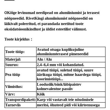
Kõige levinumad needipead on alumiiniumist ja terasest
O
nööpneedid. RivetKingi alumiiniumist nööpneedid on
läikivalt poleeritud, et parandada neetitud toote
oksüdatsioonikindlust ja üldist esteetilist välimust.
Toote kirjeldus
：
Avatud otsaga kuplikujuline
Toote tüüp:
alumiiniumterasest pimeneedid
Materjal:
Alu / Alu
Suurus:
2,4–6,4 mm või kohandatud.
avatud tüüpi, suletud tüüpi, suure
Pea tüüp
äärikuga tüüpi, mitme haardega tüüpi,
koorimistüüpi...
Looduslik/tsink/läbipaistev
Viimistlus:
kolmevalentne passiiv
Värv:
Kõik
Transpordipakett:
Karp või vastavalt teie nõudmisele
Tarneviis
meritsi, õhuteed pidi või kiirteenusega