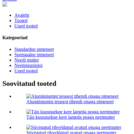
Avaleht
Tooted
Uued tooted
Kategooriad
Standardne pimeneet
Spetsiaalne pimeneet
Needi mutter
Neetimispüstol
Uued tooted
Soovitatud tooted
Alumiiniumist terasest tihendi otsaga pimeneet
Täis kuusnurkne kere lameda peaga neetmutter
Süvistatud rihveldatud avatud otsaga neetmutter