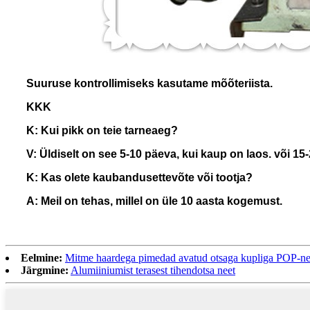
Suuruse kontrollimiseks kasutame mõõteriista.
KKK
K: Kui pikk on teie tarneaeg?
V: Üldiselt on see 5-10 päeva, kui kaup on laos. või 15
K: Kas olete kaubandusettevõte või tootja?
A: Meil ​​on tehas, millel on üle 10 aasta kogemust.
Eelmine:
Mitme haardega pimedad avatud otsaga kupliga POP-n
Järgmine:
Alumiiniumist terasest tihendotsa neet