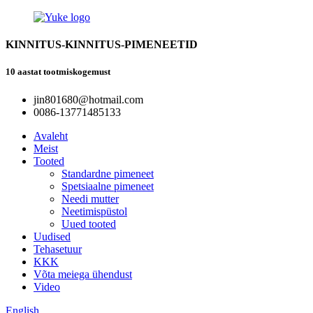
KINNITUS-KINNITUS-PIMENEETID
10 aastat tootmiskogemust
jin801680@hotmail.com
0086-13771485133
Avaleht
Meist
Tooted
Standardne pimeneet
Spetsiaalne pimeneet
Needi mutter
Neetimispüstol
Uued tooted
Uudised
Tehasetuur
KKK
Võta meiega ühendust
Video
English