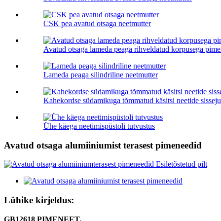
CSK pea avatud otsaga neetmutter
Avatud otsaga lameda peaga rihveldatud korpusega pime
Lameda peaga silindriline neetmutter
Kahekordse südamikuga tõmmatud käsitsi neetide sisseju
Ühe käega neetimispüstoli tutvustus
Avatud otsaga alumiiniumist terasest pimeneedid
Lühike kirjeldus:
GB12618 PIMENEET.