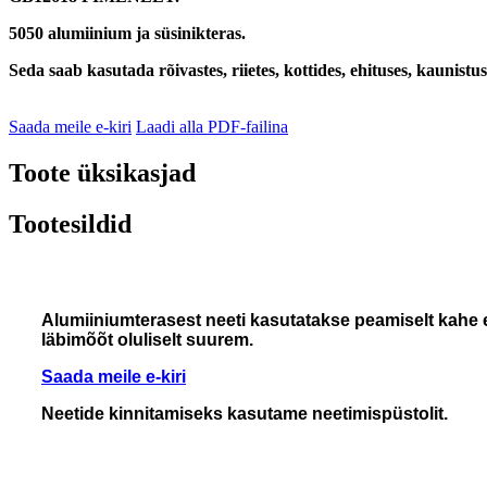
5050 alumiinium ja süsinikteras.
Seda saab kasutada rõivastes, riietes, kottides, ehituses, kaunistu
Saada meile e-kiri
Laadi alla PDF-failina
Toote üksikasjad
Tootesildid
Alumiiniumterasest neeti kasutatakse peamiselt kahe e
läbimõõt oluliselt suurem.
Saada meile e-kiri
Neetide kinnitamiseks kasutame neetimispüstolit.