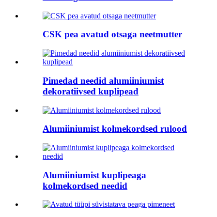
CSK pea avatud otsaga neetmutter
Pimedad needid alumiiniumist
dekoratiivsed kuplipead
Alumiiniumist kolmekordsed rulood
Alumiiniumist kuplipeaga
kolmekordsed needid