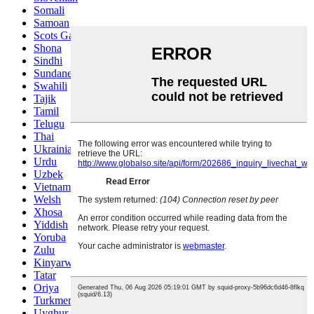
Somali
Samoan
Scots Gaelic
Shona
Sindhi
Sundanese
Swahili
Tajik
Tamil
Telugu
Thai
Ukrainian
Urdu
Uzbek
Vietnamese
Welsh
Xhosa
Yiddish
Yoruba
Zulu
Kinyarwanda
Tatar
Oriya
Turkmen
Uyghur