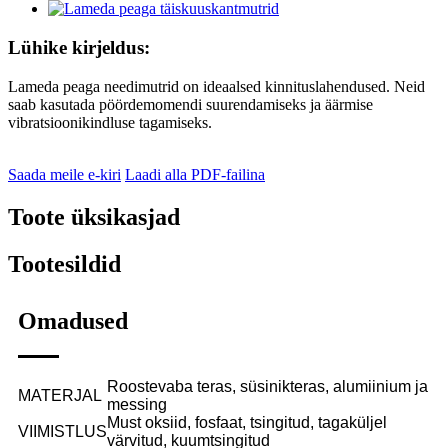
Lühike kirjeldus:
Lameda peaga needimutrid on ideaalsed kinnituslahendused. Neid
saab kasutada pöördemomendi suurendamiseks ja äärmise
vibratsioonikindluse tagamiseks.
Saada meile e-kiri
Laadi alla PDF-failina
Toote üksikasjad
Tootesildid
Omadused
Roostevaba teras, süsinikteras, alumiinium ja
MATERJAL
messing
Must oksiid, fosfaat, tsingitud, tagaküljel
VIIMISTLUS
värvitud, kuumtsingitud