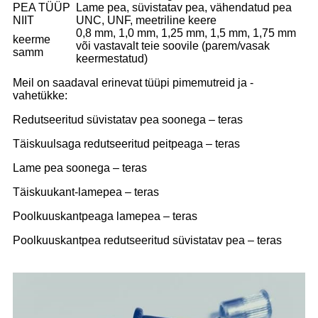
PEA TÜÜP
Lame pea, süvistatav pea, vähendatud pea
NIIT
UNC, UNF, meetriline keere
0,8 mm, 1,0 mm, 1,25 mm, 1,5 mm, 1,75 mm
keerme
või vastavalt teie soovile (parem/vasak
samm
keermestatud)
Meil on saadaval erinevat tüüpi pimemutreid ja -
vahetükke:
Redutseeritud süvistatav pea soonega – teras
Täiskuulsaga redutseeritud peitpeaga – teras
Lame pea soonega – teras
Täiskuukant-lamepea – teras
Poolkuuskantpeaga lamepea – teras
Poolkuuskantpea redutseeritud süvistatav pea – teras