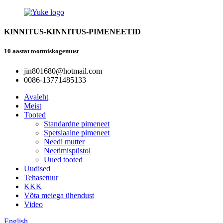
KINNITUS-KINNITUS-PIMENEETID
10 aastat tootmiskogemust
jin801680@hotmail.com
0086-13771485133
Avaleht
Meist
Tooted
Standardne pimeneet
Spetsiaalne pimeneet
Needi mutter
Neetimispüstol
Uued tooted
Uudised
Tehasetuur
KKK
Võta meiega ühendust
Video
English