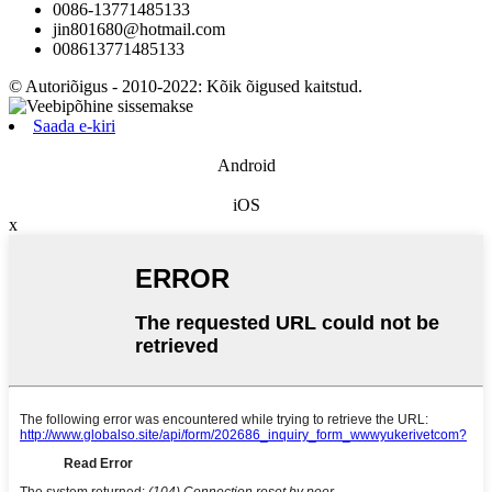
0086-13771485133
jin801680@hotmail.com
008613771485133
© Autoriõigus - 2010-2022: Kõik õigused kaitstud.
Saada e-kiri
Android
iOS
x