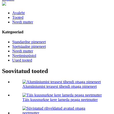
Avaleht
Tooted
Needi mutter
Kategooriad
Standardne pimeneet
Spetsiaalne pimeneet
Needi mutter
Neetimispüstol
Uued tooted
Soovitatud tooted
Alumiiniumist terasest tihendi otsaga pimeneet
Täis kuusnurkne kere lameda peaga neetmutter