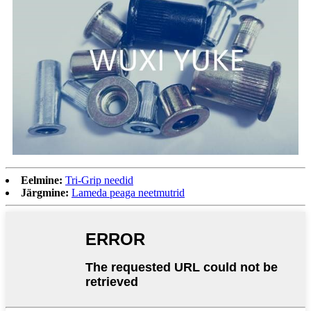
Eelmine:
Tri-Grip needid
Järgmine:
Lameda peaga neetmutrid