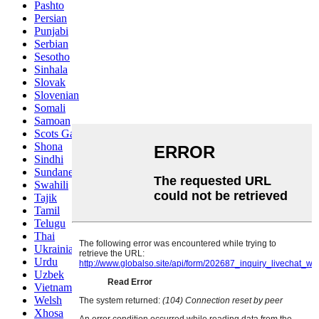
Pashto
Persian
Punjabi
Serbian
Sesotho
Sinhala
Slovak
Slovenian
Somali
Samoan
Scots Gaelic
Shona
Sindhi
Sundanese
Swahili
Tajik
Tamil
Telugu
Thai
Ukrainian
Urdu
Uzbek
Vietnamese
Welsh
Xhosa