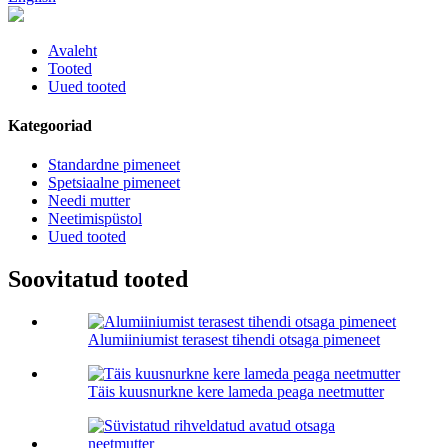
Avaleht
Tooted
Uued tooted
Kategooriad
Standardne pimeneet
Spetsiaalne pimeneet
Needi mutter
Neetimispüstol
Uued tooted
Soovitatud tooted
Alumiiniumist terasest tihendi otsaga pimeneet
Täis kuusnurkne kere lameda peaga neetmutter