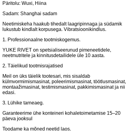
Päritolu: Wuxi, Hiina
Sadam: Shanghai sadam
Neetimiskeha haakub tihedalt laagripinnaga ja südamik
lukustub kindlalt korpusega. Vibratsioonikindlus.
1. Professionaalne tootmiskogemus.
YUKE RIVET on spetsialiseerunud pimeneetidele,
neetmutritele ja kinnitusdetailidele üle 10 aasta.
2. Täielikud tootmisrajatised
Meil on üks täielik tootesari, mis sisaldab
külmvormimismasinat, poleerimismasinat, töötlusmasinat,
montaažimasinat, testimismasinat, pakkimismasinat ja nii
edasi.
3. Lühike tarneaeg.
Garanteerime ühe konteineri kohaletoimetamise 15–20
päeva jooksul
Toodame ka mõned neetid laos.