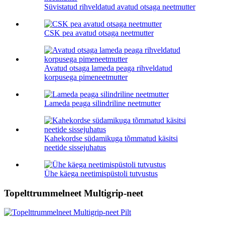
Süvistatud rihveldatud avatud otsaga neetmutter
CSK pea avatud otsaga neetmutter
Avatud otsaga lameda peaga rihveldatud
korpusega pimeneetmutter
Lameda peaga silindriline neetmutter
Kahekordse südamikuga tõmmatud käsitsi
neetide sissejuhatus
Ühe käega neetimispüstoli tutvustus
Topelttrummelneet Multigrip-neet