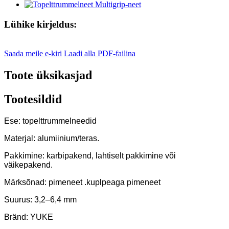
Lühike kirjeldus:
Saada meile e-kiri
Laadi alla PDF-failina
Toote üksikasjad
Tootesildid
Ese: topelttrummelneedid
Materjal: alumiinium/teras.
Pakkimine: karbipakend, lahtiselt pakkimine või
väikepakend.
Märksõnad: pimeneet .kuplpeaga pimeneet
Suurus: 3,2–6,4 mm
Bränd: YUKE