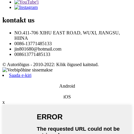
kontakt
us
NO.411-706 XIHU EAST ROAD, WUXI, JIANGSU,
HIINA
0086-13771485133
jin801680@hotmail.com
008613771485133
© Autoriõigus - 2010-2022: Kõik õigused kaitstud.
Saada e-kiri
Android
iOS
x