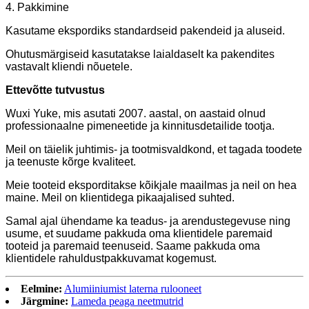
4. Pakkimine
Kasutame ekspordiks standardseid pakendeid ja aluseid.
Ohutusmärgiseid kasutatakse laialdaselt ka pakendites
vastavalt kliendi nõuetele.
Ettevõtte tutvustus
Wuxi Yuke, mis asutati 2007. aastal, on aastaid olnud
professionaalne pimeneetide ja kinnitusdetailide tootja.
Meil on täielik juhtimis- ja tootmisvaldkond, et tagada toodete
ja teenuste kõrge kvaliteet.
Meie tooteid eksporditakse kõikjale maailmas ja neil on hea
maine. Meil ​​on klientidega pikaajalised suhted.
Samal ajal ühendame ka teadus- ja arendustegevuse ning
usume, et suudame pakkuda oma klientidele paremaid
tooteid ja paremaid teenuseid. Saame pakkuda oma
klientidele rahuldustpakkuvamat kogemust.
Eelmine:
Alumiiniumist laterna rulooneet
Järgmine:
Lameda peaga neetmutrid