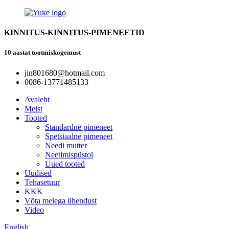
KINNITUS-KINNITUS-PIMENEETID
10 aastat tootmiskogemust
jin801680@hotmail.com
0086-13771485133
Avaleht
Meist
Tooted
Standardne pimeneet
Spetsiaalne pimeneet
Needi mutter
Neetimispüstol
Uued tooted
Uudised
Tehasetuur
KKK
Võta meiega ühendust
Video
English