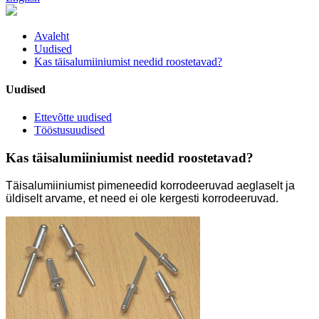
Avaleht
Uudised
Kas täisalumiiniumist needid roostetavad?
Uudised
Ettevõtte uudised
Tööstusuudised
Kas täisalumiiniumist needid roostetavad?
Täisalumiiniumist pimeneedid korrodeeruvad aeglaselt ja
üldiselt arvame, et need ei ole kergesti korrodeeruvad.