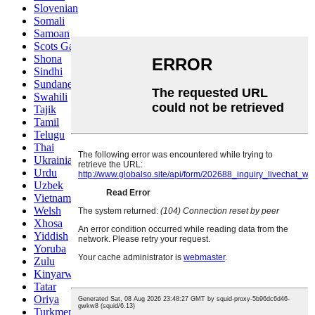
Slovenian
Somali
Samoan
Scots Gaelic
Shona
Sindhi
Sundanese
Swahili
Tajik
Tamil
Telugu
Thai
Ukrainian
Urdu
Uzbek
Vietnamese
Welsh
Xhosa
Yiddish
Yoruba
Zulu
Kinyarwanda
Tatar
Oriya
Turkmen