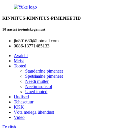
KINNITUS-KINNITUS-PIMENEETID
10 aastat tootmiskogemust
jin801680@hotmail.com
0086-13771485133
Avaleht
Meist
Tooted
Standardne pimeneet
Spetsiaalne pimeneet
Needi mutter
Neetimispüstol
Uued tooted
Uudised
Tehasetuur
KKK
Võta meiega ühendust
Video
English