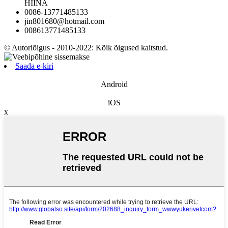
HIINA
0086-13771485133
jin801680@hotmail.com
008613771485133
© Autoriõigus - 2010-2022: Kõik õigused kaitstud.
Saada e-kiri
Android
iOS
x