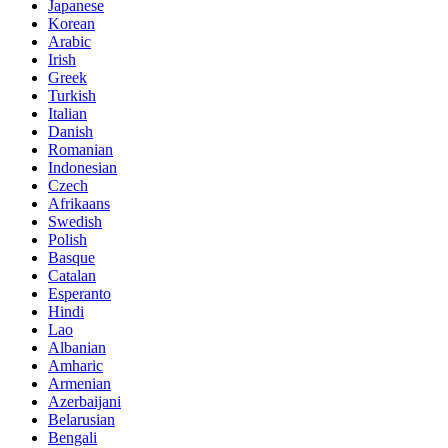
Japanese
Korean
Arabic
Irish
Greek
Turkish
Italian
Danish
Romanian
Indonesian
Czech
Afrikaans
Swedish
Polish
Basque
Catalan
Esperanto
Hindi
Lao
Albanian
Amharic
Armenian
Azerbaijani
Belarusian
Bengali