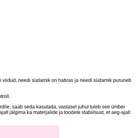
bi viidud, needi südamik on habras ja needi südamik puruneb
roll.
ardile, saab seda kasutada, vastasel juhul tuleb see ümber
t jälgima ka materjalide ja toodete stabiilsust, et aeg-ajalt