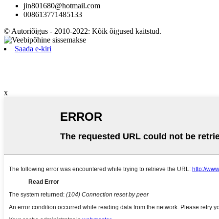
jin801680@hotmail.com
008613771485133
© Autoriõigus - 2010-2022: Kõik õigused kaitstud.
Saada e-kiri
x