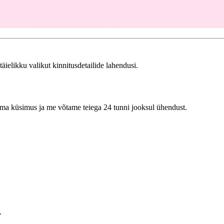
ielikku valikut kinnitusdetailide lahendusi.
 oma küsimus ja me võtame teiega 24 tunni jooksul ühendust.
A