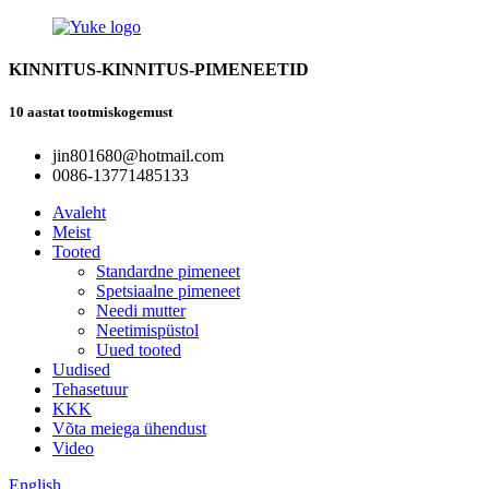
KINNITUS-KINNITUS-PIMENEETID
10 aastat tootmiskogemust
jin801680@hotmail.com
0086-13771485133
Avaleht
Meist
Tooted
Standardne pimeneet
Spetsiaalne pimeneet
Needi mutter
Neetimispüstol
Uued tooted
Uudised
Tehasetuur
KKK
Võta meiega ühendust
Video
English