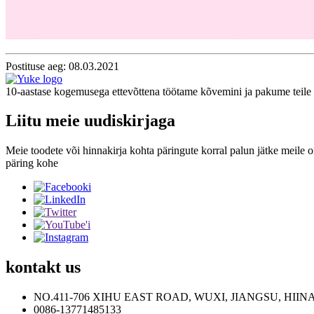
Postituse aeg: 08.03.2021
10-aastase kogemusega ettevõttena töötame kõvemini ja pakume teile tä
Liitu meie uudiskirjaga
Meie toodete või hinnakirja kohta päringute korral palun jätke meile
päring kohe
kontakt
us
NO.411-706 XIHU EAST ROAD, WUXI, JIANGSU, HIIN
0086-13771485133