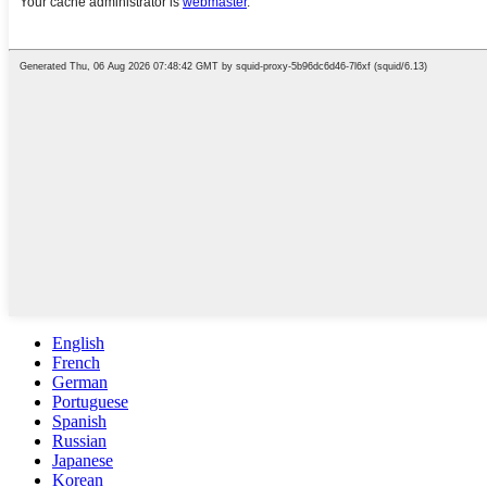
English
French
German
Portuguese
Spanish
Russian
Japanese
Korean