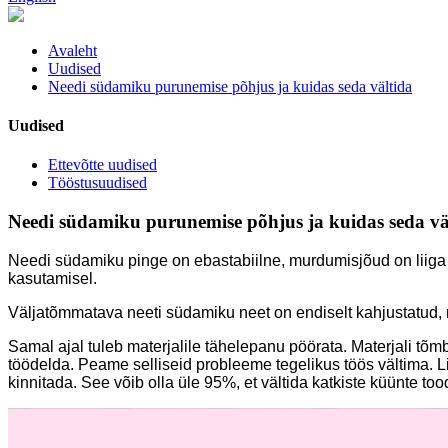
Avaleht
Uudised
Needi südamiku purunemise põhjus ja kuidas seda vältida
Uudised
Ettevõtte uudised
Tööstusuudised
Needi südamiku purunemise põhjus ja kuidas seda vä
Needi südamiku pinge on ebastabiilne, murdumisjõud on liiga
kasutamisel.
Väljatõmmatava neeti südamiku neet on endiselt kahjustatud, mi
Samal ajal tuleb materjalile tähelepanu pöörata. Materjali tõm
töödelda. Peame selliseid probleeme tegelikus töös vältima. Lis
kinnitada. See võib olla üle 95%, et vältida katkiste küünte too