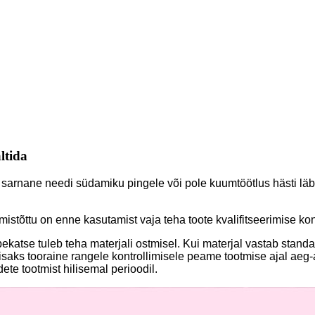
ltida
 sarnane needi südamiku pingele või pole kuumtöötlus hästi lä
stõttu on enne kasutamist vaja teha toote kvalifitseerimise kont
bekatse tuleb teha materjali ostmisel. Kui materjal vastab stand
aks tooraine rangele kontrollimisele peame tootmise ajal aeg-ajal
dete tootmist hilisemal perioodil.