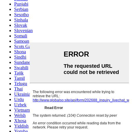
Punjabi
Serbian
Sesotho
Sinhala
Slovak
Slovenian
Somali
Samoan
Scots Gaelic
Shona
Sindhi
Sundanese
Swahili
Tajik
Tamil
Telugu
Thai
Ukrainian
Urdu
Uzbek
Vietnamese
Welsh
Xhosa
Yiddish
Yoruba