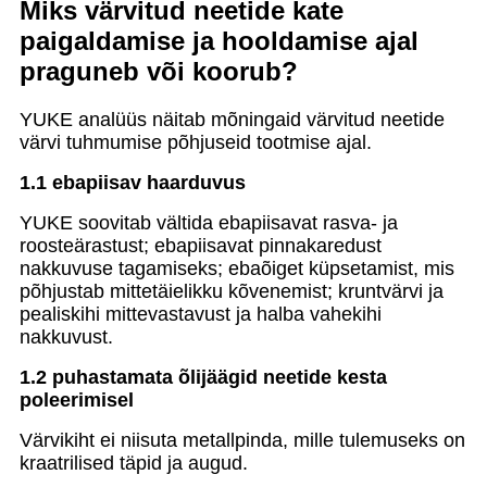
Miks värvitud neetide kate
paigaldamise ja hooldamise ajal
praguneb või koorub?
YUKE analüüs näitab mõningaid värvitud neetide
värvi tuhmumise põhjuseid tootmise ajal.
1.1 ebapiisav haarduvus
YUKE soovitab vältida ebapiisavat rasva- ja
roosteärastust; ebapiisavat pinnakaredust
nakkuvuse tagamiseks; ebaõiget küpsetamist, mis
põhjustab mittetäielikku kõvenemist; kruntvärvi ja
pealiskihi mittevastavust ja halba vahekihi
nakkuvust.
1.2 puhastamata õlijäägid neetide kesta
poleerimisel
Värvikiht ei niisuta metallpinda, mille tulemuseks on
kraatrilised täpid ja augud.