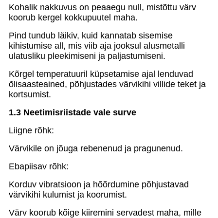
Kohalik nakkuvus on peaaegu null, mistõttu värv
koorub kergel kokkupuutel maha.
Pind tundub läikiv, kuid kannatab sisemise
kihistumise all, mis viib aja jooksul alusmetalli
ulatusliku pleekimiseni ja paljastumiseni.
Kõrgel temperatuuril küpsetamise ajal lenduvad
õlisaasteained, põhjustades värvikihi villide teket ja
kortsumist.
1.3 Neetimisriistade vale surve
Liigne rõhk:
Värvikile on jõuga rebenenud ja pragunenud.
Ebapiisav rõhk:
Korduv vibratsioon ja hõõrdumine põhjustavad
värvikihi kulumist ja koorumist.
Värv koorub kõige kiiremini servadest maha, mille