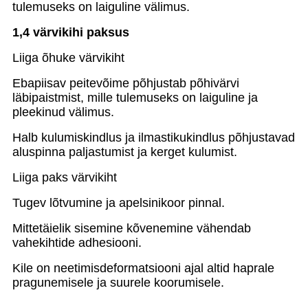
tulemuseks on laiguline välimus.
1,4 värvikihi paksus
Liiga õhuke värvikiht
Ebapiisav peitevõime põhjustab põhivärvi
läbipaistmist, mille tulemuseks on laiguline ja
pleekinud välimus.
Halb kulumiskindlus ja ilmastikukindlus põhjustavad
aluspinna paljastumist ja kerget kulumist.
Liiga paks värvikiht
Tugev lõtvumine ja apelsinikoor pinnal.
Mittetäielik sisemine kõvenemine vähendab
vahekihtide adhesiooni.
Kile on neetimisdeformatsiooni ajal altid haprale
pragunemisele ja suurele koorumisele.