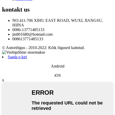
kontakt
us
NO.411-706 XIHU EAST ROAD, WUXI, JIANGSU,
HIINA
0086-13771485133
jin801680@hotmail.com
008613771485133
© Autoriõigus - 2010-2022: Kõik õigused kaitstud.
Saada e-kiri
Android
iOS
x