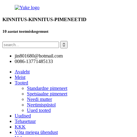
KINNITUS-KINNITUS-PIMENEETID
10 aastat tootmiskogemust
jin801680@hotmail.com
0086-13771485133
Avaleht
Meist
Tooted
Standardne pimeneet
Spetsiaalne pimeneet
Needi mutter
Neetimispüstol
Uued tooted
Uudised
Tehasetuur
KKK
Võta meiega ühendust