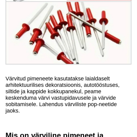
Värvitud pimeneete kasutatakse laialdaselt
arhitektuurilises dekoratsioonis, autotööstuses,
siltide ja kappide kokkupanekul, peame
keskenduma värvi vastupidavusele ja värvide
sobitamisele. Lahendus värviliste pop-neetide
jaoks.
Mis on värviline pimeneet ja