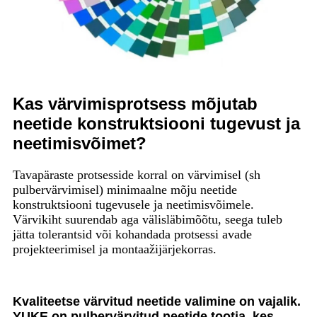
Kas värvimisprotsess mõjutab
neetide konstruktsiooni tugevust ja
neetimisvõimet?
Tavapäraste protsesside korral on värvimisel (sh
pulbervärvimisel) minimaalne mõju neetide
konstruktsiooni tugevusele ja neetimisvõimele.
Värvikiht suurendab aga välisläbimõõtu, seega tuleb
jätta tolerantsid või kohandada protsessi avade
projekteerimisel ja montaažijärjekorras.
Kvaliteetse värvitud neetide valimine on vajalik.
YUKE on pulbervärvitud neetide tootja, kes