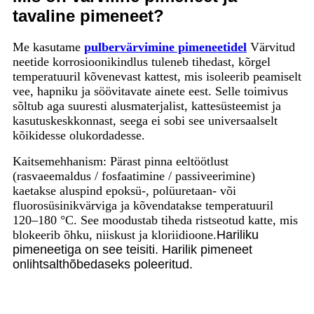
tavaline pimeneet?
Me kasutame
pulbervärvimine pimeneetidel
Värvitud
neetide korrosioonikindlus tuleneb tihedast, kõrgel
temperatuuril kõvenevast kattest, mis isoleerib peamiselt
vee, hapniku ja söövitavate ainete eest. Selle toimivus
sõltub aga suuresti alusmaterjalist, kattesüsteemist ja
kasutuskeskkonnast, seega ei sobi see universaalselt
kõikidesse olukordadesse.
Kaitsemehhanism: Pärast pinna eeltöötlust
(rasvaeemaldus / fosfaatimine / passiveerimine)
kaetakse aluspind epoksü-, polüuretaan- või
fluorosüsinikvärviga ja kõvendatakse temperatuuril
120–180 °C. See moodustab tiheda ristseotud katte, mis
blokeerib õhku, niiskust ja kloriidioone.
Hariliku
pimeneetiga on see teisiti. Harilik pimeneet
on
lihtsalt
hõbedaseks poleeritud.