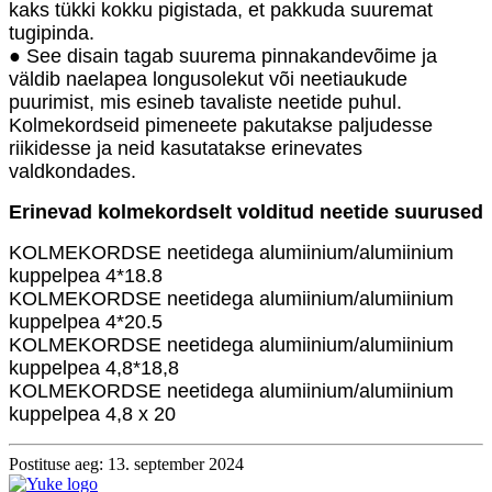
kaks tükki kokku pigistada, et pakkuda suuremat
tugipinda.
● See disain tagab suurema pinnakandevõime ja
väldib naelapea longusolekut või neetiaukude
puurimist, mis esineb tavaliste neetide puhul.
Kolmekordseid pimeneete pakutakse paljudesse
riikidesse ja neid kasutatakse erinevates
valdkondades.
Erinevad kolmekordselt volditud neetide suurused
KOLMEKORDSE neetidega alumiinium/alumiinium
kuppelpea 4*18.8
KOLMEKORDSE neetidega alumiinium/alumiinium
kuppelpea 4*20.5
KOLMEKORDSE neetidega alumiinium/alumiinium
kuppelpea 4,8*18,8
KOLMEKORDSE neetidega alumiinium/alumiinium
kuppelpea 4,8 x 20
Postituse aeg: 13. september 2024