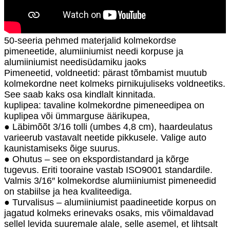
50-seeria pehmed materjalid kolmekordse
pimeneetide, alumiiniumist needi korpuse ja
alumiiniumist needisüdamiku jaoks
Pimeneetid, voldneetid: pärast tõmbamist muutub
kolmekordne neet kolmeks pirnikujuliseks voldneetiks.
See saab kaks osa kindlalt kinnitada.
kuplipea: tavaline kolmekordne pimeneedipea on
kuplipea või ümmarguse äärikupea,
● Läbimõõt 3/16 tolli (umbes 4,8 cm), haardeulatus
varieerub vastavalt neetide pikkusele. Valige auto
kaunistamiseks õige suurus.
● Ohutus – see on ekspordistandard ja kõrge
tugevus. Eriti tooraine vastab ISO9001 standardile.
Valmis 3/16″ kolmekordse alumiiniumist pimeneedid
on stabiilse ja hea kvaliteediga.
● Turvalisus – alumiiniumist paadineetide korpus on
jagatud kolmeks erinevaks osaks, mis võimaldavad
sellel levida suuremale alale, selle asemel, et lihtsalt