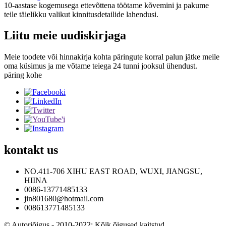
10-aastase kogemusega ettevõttena töötame kõvemini ja pakume
teile täielikku valikut kinnitusdetailide lahendusi.
Liitu meie uudiskirjaga
Meie toodete või hinnakirja kohta päringute korral palun jätke meile
oma küsimus ja me võtame teiega 24 tunni jooksul ühendust.
päring kohe
kontakt
us
NO.411-706 XIHU EAST ROAD, WUXI, JIANGSU,
HIINA
0086-13771485133
jin801680@hotmail.com
008613771485133
© Autoriõigus - 2010-2022: Kõik õigused kaitstud.