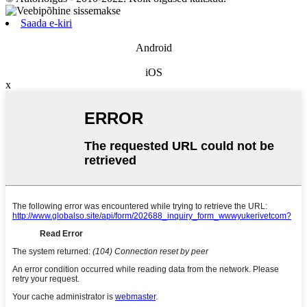
Saada e-kiri
Android
iOS
x